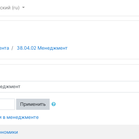
ский ‎(ru)‎
ента
38.04.02 Менеджмент
Применить
и в менеджменте
ономики