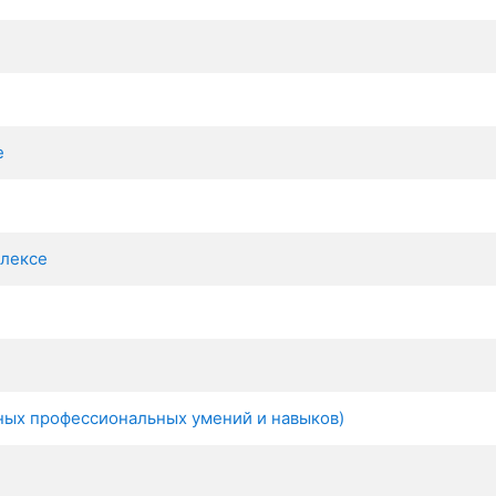
е
плексе
ных профессиональных умений и навыков)