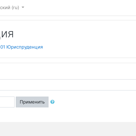
ский ‎(ru)‎
ция
.01 Юриспруденция
Применить