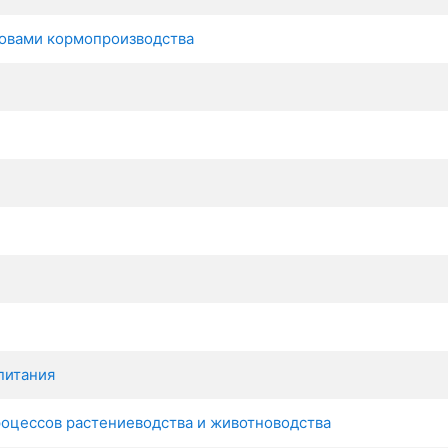
новами кормопроизводства
питания
роцессов растениеводства и животноводства