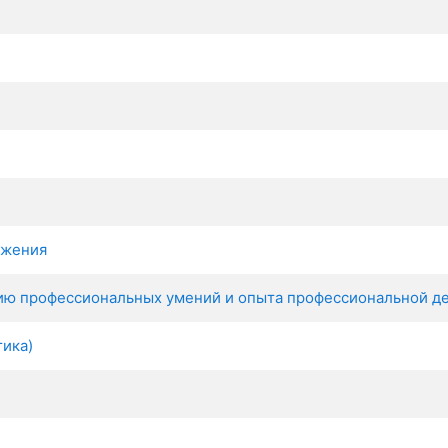
ижения
нию профессиональных умений и опыта профессиональной д
тика)