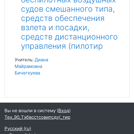
судов смешанного типа,
средств обеспечения
взлета и посадки,
средств дистанционного
управления (пилотир
Учитель:
Диана
Майрамовна
Бичегкуева
Вы не вошли в систему (
Вход
)
Тех_90_Тэбвсстсовипсду(_тир
Русский ‎(ru)‎