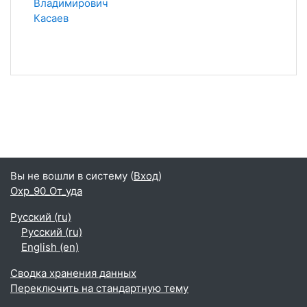
Владимирович
Касаев
Вы не вошли в систему (
Вход
)
Охр_90_От_уда
Русский ‎(ru)‎
Русский ‎(ru)‎
English ‎(en)‎
Сводка хранения данных
Переключить на стандартную тему