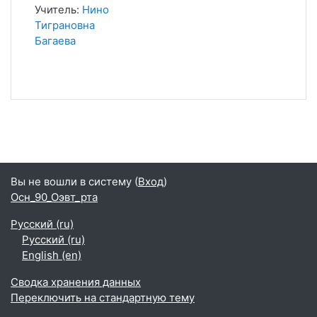
Учитель:
Нино
Тиграновна
Багаева
Вы не вошли в систему (
Вход
)
Осн_90_Оэвт_рта
Русский ‎(ru)‎
Русский ‎(ru)‎
English ‎(en)‎
Сводка хранения данных
Переключить на стандартную тему