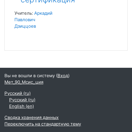
Учитель:
Аркадий
Павлович
Дзиццоев
Вы не вошли в систему (
Вход
)
Мет_90_Мсис_ция
Русский ‎(ru)‎
Русский ‎(ru)‎
English ‎(en)‎
Сводка хранения данных
Переключить на стандартную тему