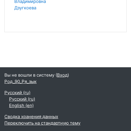
Владимировна
Дзугкоева
Вы не вошли в систему (
Вход
)
Род_90_Ря_зык
Русский ‎(ru)‎
Русский ‎(ru)‎
English ‎(en)‎
Сводка хранения данных
Переключить на стандартную тему