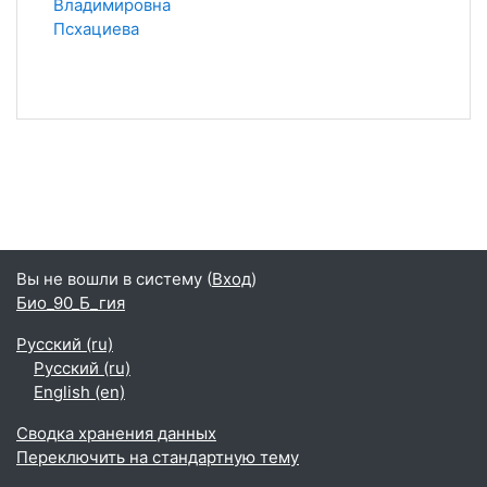
Владимировна
Псхациева
Вы не вошли в систему (
Вход
)
Био_90_Б_гия
Русский ‎(ru)‎
Русский ‎(ru)‎
English ‎(en)‎
Сводка хранения данных
Переключить на стандартную тему