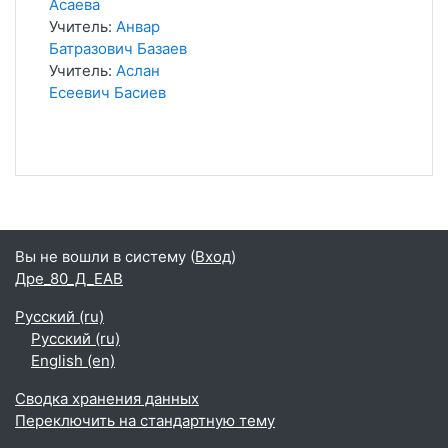
Асаева
Учитель:
Анвар
Батразович Базаев
Учитель:
Аслан
Есеевич Басиев
Вы не вошли в систему (
Вход
)
Дре_80_Д_EAB
Русский ‎(ru)‎
Русский ‎(ru)‎
English ‎(en)‎
Сводка хранения данных
Переключить на стандартную тему